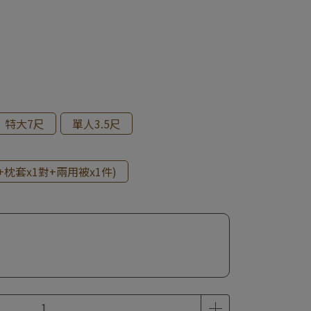
特大7尺
單人3.5尺
枕套x1對+兩用被x1件)