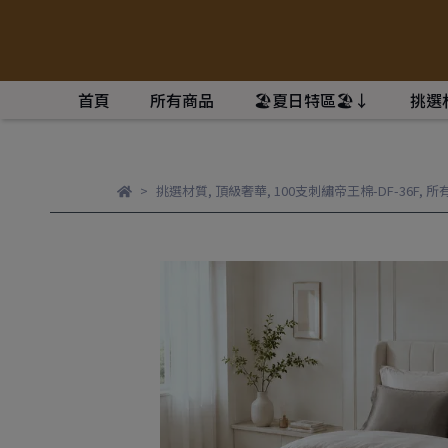
首頁
所有商品
🏖️夏日特區🏖️↓
挑選
挑選材質
,
頂級奢華
,
100支刺繡帝王棉-DF-36F
,
所