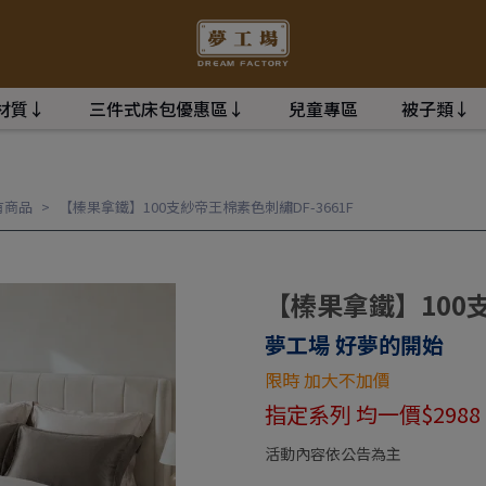
材質↓
三件式床包優惠區↓
兒童專區
被子類↓
有商品
【榛果拿鐵】100支紗帝王棉素色刺繡DF-3661F
【榛果拿鐵】100支
夢工場 好夢的開始
限時 加大不加價
指定系列 均一價$2988
活動內容依公告為主