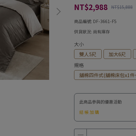
NT$2,988
NT$15,888
商品編號:
DF-3661-F5
供貨狀況:
尚有庫存
大小
雙人5尺
加大6尺
規格
舖棉四件式(舖棉床包x1件+
此商品參與的優惠活動
結 帳 加 購