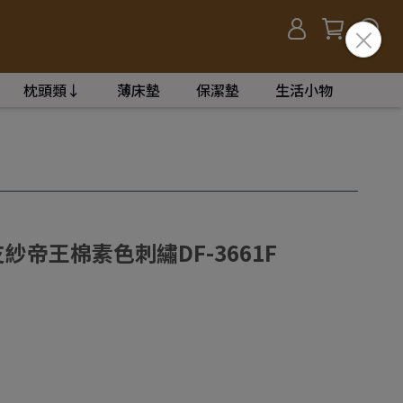
枕頭類↓
薄床墊
保潔墊
生活小物
紗帝王棉素色刺繡DF-3661F