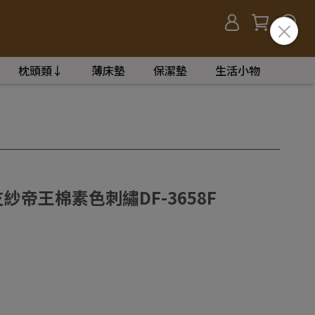
枕頭類↓
薄床墊
保潔墊
生活小物
紗帝王棉素色刺繡DF-3658F