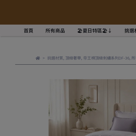
首頁
所有商品
🏖️夏日特區🏖️↓
挑選
挑選材質
,
頂級奢華
,
帝王棉頂級刺繡系列DF-36
,
所