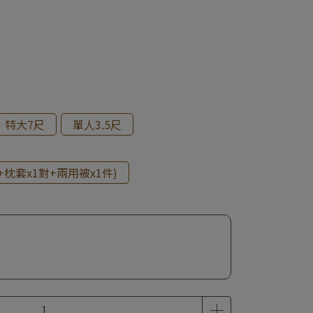
特大7尺
單人3.5尺
枕套x1對+兩用被x1件)