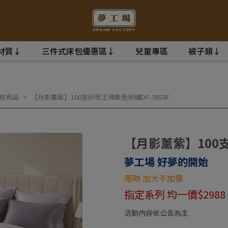
材質↓
三件式床包優惠區↓
兒童專區
被子類↓
有商品
【月影薰紫】100支紗帝王棉素色刺繡DF-3658F
【月影薰紫】100支
夢工場 好夢的開始
限時 加大不加價
指定系列 均一價$2988
活動內容依公告為主