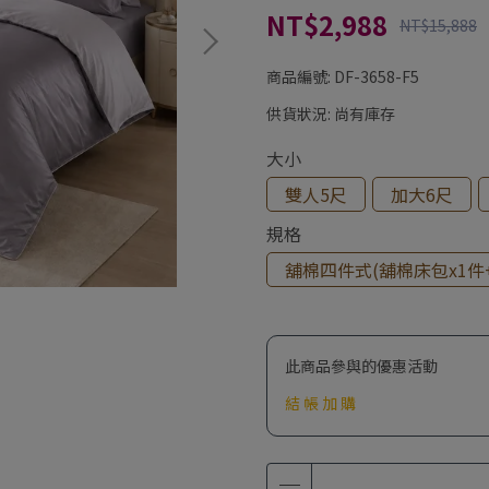
NT$2,988
NT$15,888
商品編號:
DF-3658-F5
供貨狀況:
尚有庫存
大小
雙人5尺
加大6尺
規格
舖棉四件式(舖棉床包x1件+
此商品參與的優惠活動
結 帳 加 購