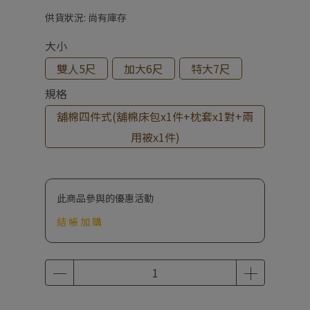
供貨狀況:
尚有庫存
大小
雙人5尺
加大6尺
特大7尺
規格
舖棉四件式(舖棉床包x1件+枕套x1對+兩
用被x1件)
此商品參與的優惠活動
結 帳 加 購