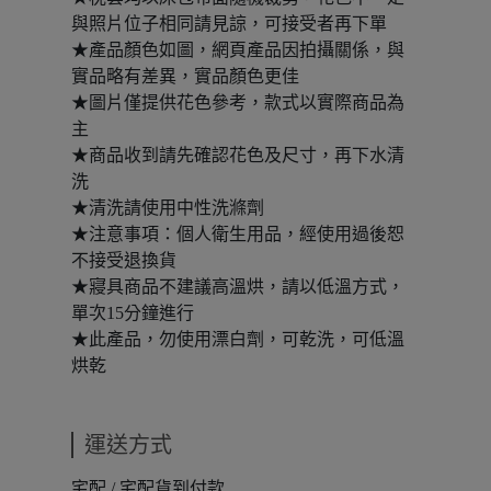
與照片位子相同請見諒，可接受者再下單
★產品顏色如圖，網頁產品因拍攝關係，與
實品略有差異，實品顏色更佳
★圖片僅提供花色參考，款式以實際商品為
主
★商品收到請先確認花色及尺寸，再下水清
洗
★清洗請使用中性洗滌劑
★注意事項：個人衛生用品，經使用過後恕
不接受退換貨
★寢具商品不建議高溫烘，請以低溫方式，
單次15分鐘進行
★此產品，勿使用漂白劑，可乾洗，可低溫
烘乾
運送方式
宅配 / 宅配貨到付款