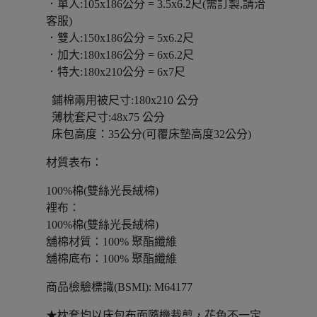
．單人:105x186公分 = 3.5x6.2尺(需訂製,請洽
客服)
．雙人:150x186公分 = 5x6.2尺
．加大:180x186公分 = 6x6.2尺
．特大:180x210公分 = 6x7尺
鋪棉兩用被尺寸:180x210 公分
薄枕套尺寸:48x75 公分
床包高度：35公分(可覆床墊高度32公分)
材質表布：
100%棉(雙絲光長絨棉)
裡布：
100%棉(雙絲光長絨棉)
舖棉材質：100% 聚酯纖維
舖棉底布：100% 聚酯纖維
商品檢驗標識(BSMI): M64177
★枕套均以床包布面隨機裁剪，花色不一定