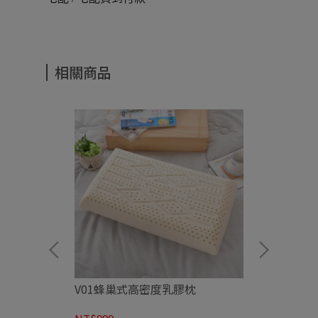
相關商品
1)
V01蜂巢式高密度乳膠枕
V38 慢