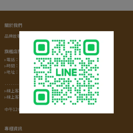
關於我們
品牌故事
新手專區
購物須知
寢具小知識
隱私政策
旗艦店門市
▹電話： 06-2808258#299
▹時間：12:00 - 21:00
▹地址：台南市中西區中華西路
                 二段460號 夢工場
‥‥‥‥‥‥‥‥‥‥‥‥‥‥
▹線上客服專線： 06-2808258
▹線上客服時間：每周一至五
                                    08:30-17:30 
中午12:00-13:00及例假日休息
專櫃資訊