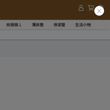
枕頭類↓
薄床墊
保潔墊
生活小物