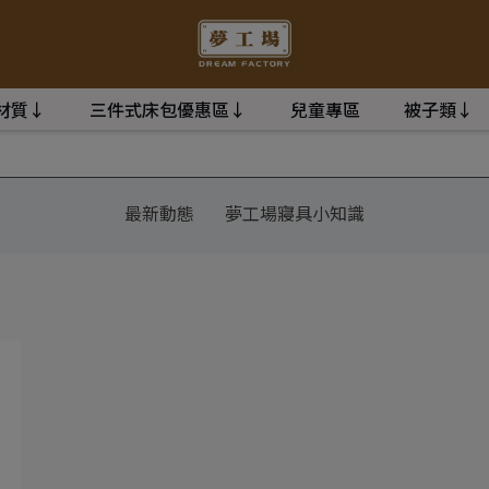
材質↓
三件式床包優惠區↓
兒童專區
被子類↓
最新動態
夢工場寢具小知識