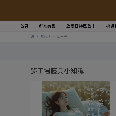
首頁
所有商品
🏖️夏日特區🏖️↓
挑選
部落格
帝王棉
夢工場寢具小知識